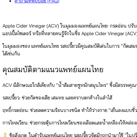
คำถามที่พบบ่อย (FAQ)
Apple Cider Vinegar (ACV) ในมุมมองแพทย์แผนไทย: กรดอ่อน ปรับสมด
แอปเปิ้ลไซเดอร์ หรือที่หลายคนรู้จักในชื่อ Apple Cider Vinegar (ACV)
ในมุมมองของ แพทย์แผนไทย รสเปรี้ยวมีคุณสมบัติเด่นในการ “กัดเสมห
ได้เช่นกัน
คุณสมบัติตามแนวแพทย์แผนไทย
ACV มีลักษณะใกล้เคียงกับ “น้ำส้มสายชูหมักสมุนไพร” ซึ่งมีสรรพคุณท
รสเปรี้ยว: ช่วยกัดของเสีย เสมหะ และคราบตกค้างในลำไส้
ฤทธิ์กรดอ่อน: ช่วยลดความร้อนบางชนิด ทำให้ร่างกาย “เย็นลงแบบชั่
การไหลเวียน: ช่วยกระตุ้นการไหลเวียนของเลือดและน้ำเหลืองให้คล่องต
ข้อสังเกต: ในตำรับแพทย์แผนไทย รสเปรี้ยวจัดมักถูกนำมาใช้ “ในปริ