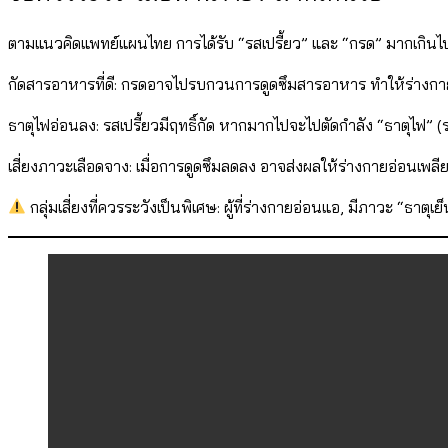
ตามแนวคิดแพทย์แผนไทย การได้รับ “รสเปรี้ยว” และ “กรด” มากเกินไปหร
กัดสารอาหารที่ดี: กรดอาจไปรบกวนการดูดซึมสารอาหาร ทำให้ร่าง
ธาตุไฟอ่อนลง: รสเปรี้ยวมีฤทธิ์กัด หากมากไปจะไปตัดกำลัง “ธาตุไฟ
เสี่ยงภาวะเลือดจาง: เมื่อการดูดซึมลดลง อาจส่งผลให้ร่างกายอ่อนเพลีย
กลุ่มเสี่ยงที่ควรระวังเป็นพิเศษ: ผู้ที่ร่างกายอ่อนแอ, มีภาวะ “ธาตุเย