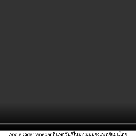
Apple Cider Vinegar กินทุกวันดีไหม? มุมมองแพทย์แผนไทย